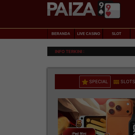
BERANDA
LIVE CASINO
SLOT
INFO TERKINI :
SPECIAL
SLOT