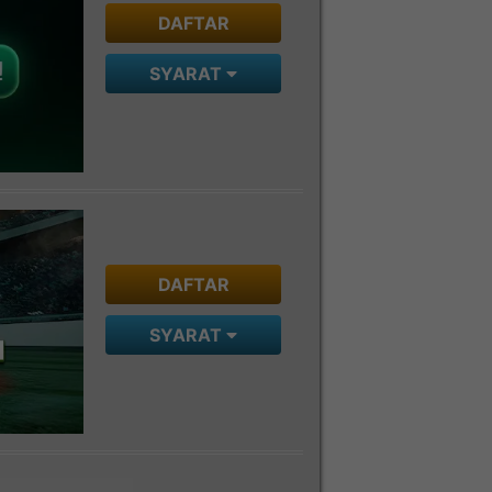
DAFTAR
SYARAT
DAFTAR
SYARAT