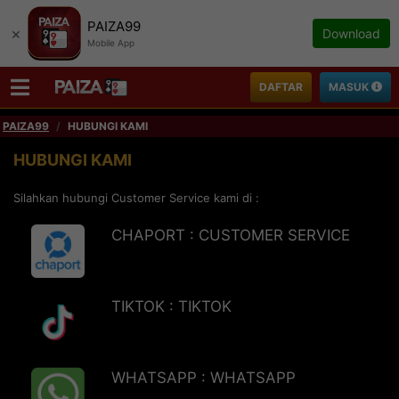
PAIZA99
×
Download
Mobile App
DAFTAR
MASUK
PAIZA99
HUBUNGI KAMI
HUBUNGI KAMI
Silahkan hubungi Customer Service kami di :
CHAPORT : CUSTOMER SERVICE
TIKTOK : TIKTOK
WHATSAPP : WHATSAPP