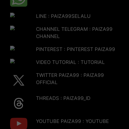
LINE : PAIZA99SELALU
CHANNEL TELEGRAM : PAIZA99
CHANNEL
PINTEREST : PINTEREST PAIZA99
VIDEO TUTORIAL : TUTORIAL
TWITTER PAIZA99 : PAIZA99
OFFICIAL
THREADS : PAIZA99_ID
YOUTUBE PAIZA99 : YOUTUBE