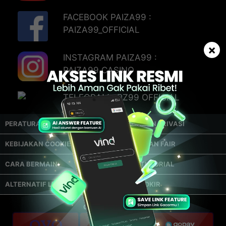
FACEBOOK PAIZA99 :
PAIZA99_OFFICIAL
×
INSTAGRAM PAIZA99 :
PAIZA99.CASINO
TELEGRAM : PZ99 OFFICIAL
PERATURAN
KEBIJAKAN PRIVASI
KEBIJAKAN COOKIES
PERMAINAN FAIR
CARA BERMAIN
VIDEO TUTORIAL
ALTERNATIF LINK
ANTI BLOKIR
Cara Pembayaran: