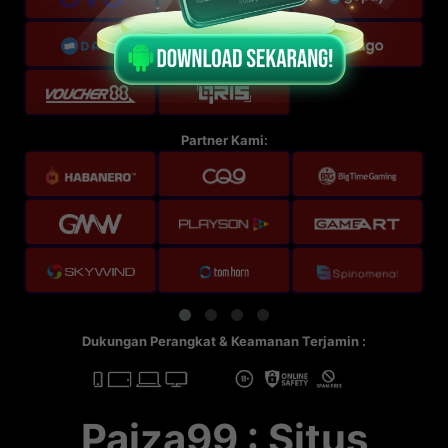
Partner Kami:
Dukungan Perangkat & Keamanan Terjamin :
Paiza99 : Situs